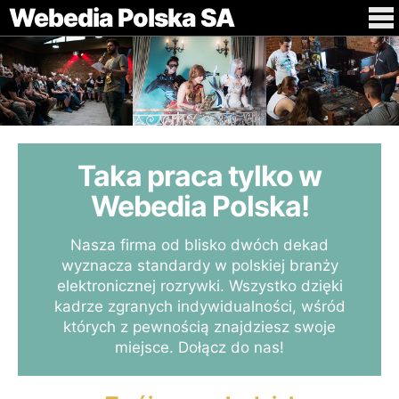
Webedia Polska SA
Taka praca tylko w
Webedia Polska!
Nasza firma od blisko dwóch dekad
wyznacza standardy w polskiej branży
elektronicznej rozrywki. Wszystko dzięki
kadrze zgranych indywidualności, wśród
których z pewnością znajdziesz swoje
miejsce. Dołącz do nas!