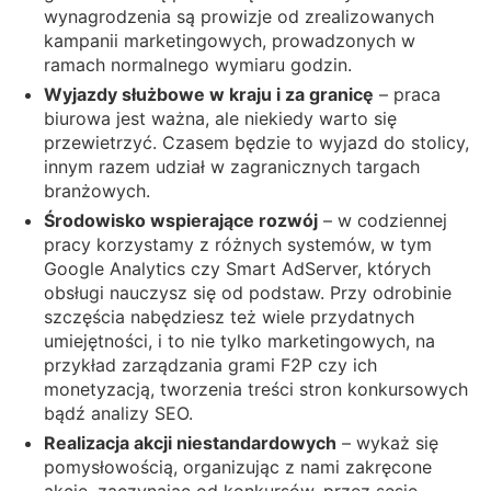
wynagrodzenia są prowizje od zrealizowanych
kampanii marketingowych, prowadzonych w
ramach normalnego wymiaru godzin.
Wyjazdy służbowe w kraju i za granicę
– praca
biurowa jest ważna, ale niekiedy warto się
przewietrzyć. Czasem będzie to wyjazd do stolicy,
innym razem udział w zagranicznych targach
branżowych.
Środowisko wspierające rozwój
– w codziennej
pracy korzystamy z różnych systemów, w tym
Google Analytics czy Smart AdServer, których
obsługi nauczysz się od podstaw. Przy odrobinie
szczęścia nabędziesz też wiele przydatnych
umiejętności, i to nie tylko marketingowych, na
przykład zarządzania grami F2P czy ich
monetyzacją, tworzenia treści stron konkursowych
bądź analizy SEO.
Realizacja akcji niestandardowych
– wykaż się
pomysłowością, organizując z nami zakręcone
akcje, zaczynając od konkursów, przez sesje