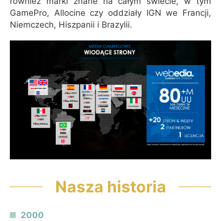
również marki znane na całym świecie, w tym
GamePro, Allocine czy oddziały IGN we Francji,
Niemczech, Hiszpanii i Brazylii.
Nasza historia
2000