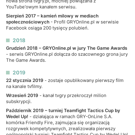
nowa strona tvgry.pl, mocniej powiązana z
YouTube'owym kanałem serwisu.
Sierpień 2017 – kamień milowy w mediach
społecznościowych
- Profil GRYOnline.pl w serwisie
Facebook osiąga 200 tysięcy polubień.
2018
Grudzień 2018 – GRYOnline.pl w jury The Game Awards
- serwis GRYOnline.pl dołącza do szacownego grona jury
The Game Awards.
2019
22 stycznia 2019
- zostaje opublikowany pierwszy film
na kanale tvfilmy.
Wrzesień 2019
- kanał tvgry przekroczył milion
subskrypcji.
Październik 2019 – turniej Teamfight Tactics Cup by
Wedel Up!
- działająca w ramach GRY-OnLine S.A.
komórka Friendly Fire, zajmująca się organizacją
rozgrywek kompetytywnych, zrealizowała pierwszy
ogólnopolski turniej: Teamfight Tactics Cup by Wedel Up!