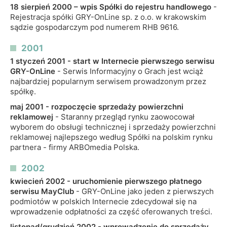
18 sierpień 2000 – wpis Spółki do rejestru handlowego
-
Rejestracja spółki GRY-OnLine sp. z o.o. w krakowskim
sądzie gospodarczym pod numerem RHB 9616.
2001
1 styczeń 2001 - start w Internecie pierwszego serwisu
GRY-OnLine
- Serwis Informacyjny o Grach jest wciąż
najbardziej popularnym serwisem prowadzonym przez
spółkę.
maj 2001 - rozpoczęcie sprzedaży powierzchni
reklamowej
- Staranny przegląd rynku zaowocował
wyborem do obsługi technicznej i sprzedaży powierzchni
reklamowej najlepszego według Spółki na polskim rynku
partnera - firmy ARBOmedia Polska.
2002
kwiecień 2002 - uruchomienie pierwszego płatnego
serwisu MayClub
- GRY-OnLine jako jeden z pierwszych
podmiotów w polskich Internecie zdecydował się na
wprowadzenie odpłatności za część oferowanych treści.
listopad/grudzień 2002 - wprowadzenie do sprzedaży