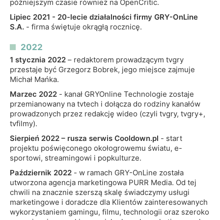
późniejszym czasie również na OpenCritic.
Lipiec 2021 - 20-lecie działalności firmy GRY-OnLine
S.A.
- firma świętuje okrągłą rocznicę.
2022
1 stycznia 2022
– redaktorem prowadzącym tvgry
przestaje być Grzegorz Bobrek, jego miejsce zajmuje
Michał Mańka.
Marzec 2022
- kanał GRYOnline Technologie zostaje
przemianowany na tvtech i dołącza do rodziny kanałów
prowadzonych przez redakcję wideo (czyli tvgry, tvgry+,
tvfilmy).
Sierpień 2022 – rusza serwis Cooldown.pl
- start
projektu poświęconego okołogrowemu światu, e-
sportowi, streamingowi i popkulturze.
Październik 2022
- w ramach GRY-OnLine została
utworzona agencja marketingowa PURR Media. Od tej
chwili na znacznie szerszą skalę świadczymy usługi
marketingowe i doradcze dla Klientów zainteresowanych
wykorzystaniem gamingu, filmu, technologii oraz szeroko