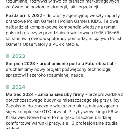
rozumianej rozrywki w swoich planach marketingowych
zarówno na poziomie strategii, jak i egzekucji.
Październik 2022
- do oferty agencyjnej weszły raporty
branżowe Polish Gamers i Polish Gamers KIDS. Te dwa
najbardziej kompleksowe kompendia wiedzy na temat
polskich graczy w przedziałach wiekowych 9–15 i 15–65
lat stanowią owoc współpracy pomiędzy inicjatywą Polish
Gamers Observatory a PURR Media.
2023
Sierpień 2023 - uruchomienie portalu Futurebeat.pl
-
uruchamiamy nowy projekt poświęcony technologii,
sprzętowi i szeroko rozumianej nauce.
2024
Marzec 2024 - Zmiana siedziby firmy
- przeprowadzka z
dotychczasowego budynku mieszczącego się przy ulicy
Zapolskiej do znacznie większego biura, mieszczącego
się w kompleksie GTC przy ul. Przybyszewskiego 56 w
Krakowie. Nowe biuro to nie tylko znacznie bardziej
komfortowe warunki pracy, ale i 3 profesjonalne studia
wideo!