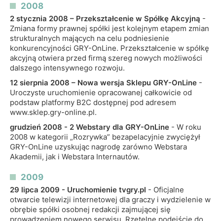
2008
2 stycznia 2008 – Przekształcenie w Spółkę Akcyjną
-
Zmiana formy prawnej spółki jest kolejnym etapem zmian
strukturalnych mających na celu podniesienie
konkurencyjności GRY-OnLine. Przekształcenie w spółkę
akcyjną otwiera przed firmą szereg nowych możliwości
dalszego intensywnego rozwoju.
12 sierpnia 2008 – Nowa wersja Sklepu GRY-OnLine
-
Uroczyste uruchomienie opracowanej całkowicie od
podstaw platformy B2C dostępnej pod adresem
www.sklep.gry-online.pl.
grudzień 2008 - 2 Webstary dla GRY-OnLine
- W roku
2008 w kategorii „Rozrywka” bezapelacyjnie zwyciężył
GRY-OnLine uzyskując nagrodę zarówno Webstara
Akademii, jak i Webstara Internautów.
2009
29 lipca 2009 - Uruchomienie tvgry.pl
- Oficjalne
otwarcie telewizji internetowej dla graczy i wydzielenie w
obrębie spółki osobnej redakcji zajmującej się
prowadzeniem nowego serwisu. Rzetelne podejście do