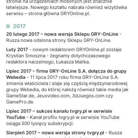
stronie na urządzeniach mobilnych jest znacznie
łatwiejsze. Nowego kształtu nabrała również wizytówka
serwisu – strona główna GRYOnline.pl.
2017
20 lutego 2017 – nowa wersja Sklepu GRY-OnLine
-
Rusza nowa odsłona strony Sklepu GRY-OnLine.
Luty 2017
- nowym redaktorem GRYOnline.pl zostaje
Krystian Smoszna - żegnamy dotychczasowego
redaktora naczelnego, Łukasza Malika.
Lipiec 2017 – firma GRY-OnLine S.A. dołącza do grupy
Webedia
- 11 lipca 2017 roku firma GRY-OnLine S.A.
zmienia właściciela i staje się częścią międzynarodowej
grupy Webedia, do której należą również takie media jak
GameStar.de, Jeuxvideo.com, 3dJuegos.com czy
GamePro.de.
Lipiec 2017 – sukces kanału tvgry.pl w serwisie
YouTube
- Kanał profilu tvgry.pl w serwisie YouTube
osiąga 500 tysięcy subskrypcji.
Sierpień 2017 – nowa wersja strony tvgry.pl
- Rusza