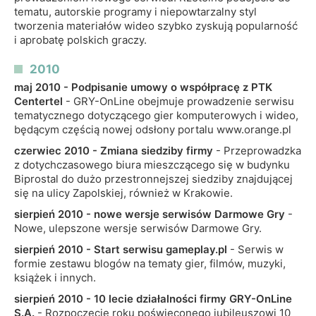
tematu, autorskie programy i niepowtarzalny styl
tworzenia materiałów wideo szybko zyskują popularność
i aprobatę polskich graczy.
2010
maj 2010 - Podpisanie umowy o współpracę z PTK
Centertel
- GRY-OnLine obejmuje prowadzenie serwisu
tematycznego dotyczącego gier komputerowych i wideo,
będącym częścią nowej odsłony portalu www.orange.pl
czerwiec 2010 - Zmiana siedziby firmy
- Przeprowadzka
z dotychczasowego biura mieszczącego się w budynku
Biprostal do dużo przestronnejszej siedziby znajdującej
się na ulicy Zapolskiej, również w Krakowie.
sierpień 2010 - nowe wersje serwisów Darmowe Gry
-
Nowe, ulepszone wersje serwisów Darmowe Gry.
sierpień 2010 - Start serwisu gameplay.pl
- Serwis w
formie zestawu blogów na tematy gier, filmów, muzyki,
książek i innych.
sierpień 2010 - 10 lecie działalności firmy GRY-OnLine
S.A.
- Rozpoczęcie roku poświęconego jubileuszowi 10